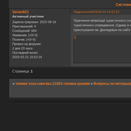
Система 
Varian921
Поделиться
2023-01-10 16:57:23
Активный участник
Прагнення мінімізації туристичного сп
Зарегистрирован
: 2022-08-16
туристичного спорядження. Одним із 
Приглашений:
0
приготування їжі. Докладніше на сайті
Сообщений:
684
Уважение:
[+0/-0]
0
Позитив:
[+0/-0]
Провел на форуме:
2 дня 23 часа
Последний визит:
2023-02-21 15:53:19
Страница:
1
»
тюнинг классики ваз 21063 своими руками
»
Вопросы по интерье