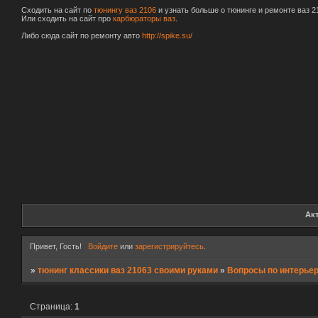
Сходить на сайт по
тюнингу ваз 2106
и узнать больше о тюнинге и ремонте ваз 2
Или сходить на сайт про
карбюраторы ваз
.
Либо сюда сайт по ремонту авто
http://spike.su/
Ак
Привет, Гость!
Войдите
или
зарегистрируйтесь
.
»
тюнинг классики ваз 21063 своими руками
»
Вопросы по интерье
Страница:
1